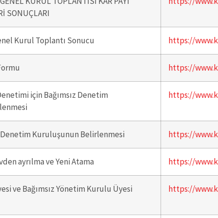
 GENEL KURUL TOPLANTISI KAR PAYI
https://www.k
Rİ SONUÇLARI
Genel Kurul Toplantı Sonucu
https://www.k
 Formu
https://www.k
Denetimi için Bağımsız Denetim
https://www.k
rlenmesi
z Denetim Kuruluşunun Belirlenmesi
https://www.k
vden ayrılma ve Yeni Atama
https://www.k
esi ve Bağımsız Yönetim Kurulu Üyesi
https://www.k