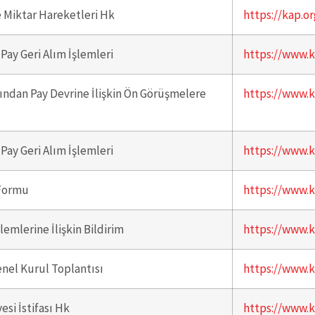
e Miktar Hareketleri Hk
https://kap.or
Pay Geri Alım İşlemleri
https://www.k
fından Pay Devrine İlişkin Ön Görüşmelere
https://www.k
Pay Geri Alım İşlemleri
https://www.k
 Formu
https://www.k
lemlerine İlişkin Bildirim
https://www.k
enel Kurul Toplantısı
https://www.k
si İstifası Hk
https://www.k