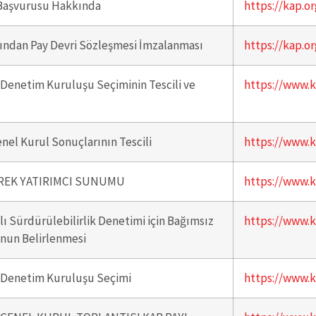
Başvurusu Hakkında
https://kap.or
fından Pay Devri Sözleşmesi İmzalanması
https://kap.or
 Denetim Kuruluşu Seçiminin Tescili ve
https://www.k
enel Kurul Sonuçlarının Tescili
https://www.k
YREK YATIRIMCI SUNUMU
https://www.k
ı Sürdürülebilirlik Denetimi için Bağımsız
https://www.k
nun Belirlenmesi
z Denetim Kuruluşu Seçimi
https://www.k